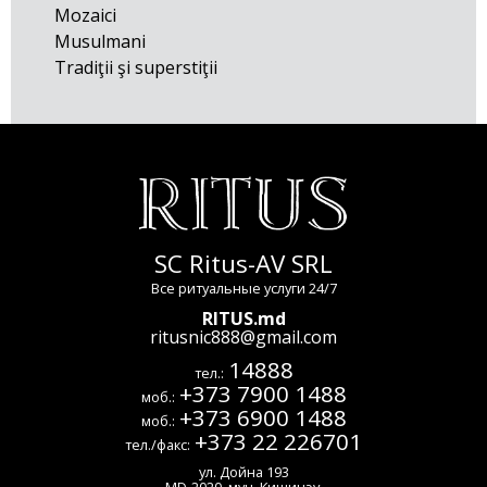
Mozaici
Musulmani
Tradiţii şi superstiţii
SC Ritus-AV SRL
Все ритуальные услуги 24/7
RITUS.md
ritusnic888@gmail.com
14888
тел.:
+373 7900 1488
моб.:
+373 6900 1488
моб.:
+373 22 226701
тел./факс:
ул. Дойна 193
MD-2020
,
мун. Кишинэу
,