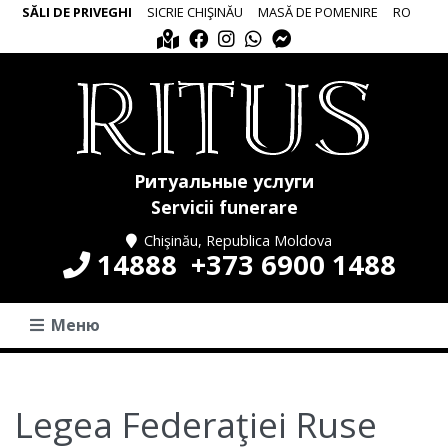
SĂLI DE PRIVEGHI
SICRIE CHIŞINĂU
MASĂ DE POMENIRE
RO
Ритуальные услуги
Servicii funerare
Chişinău, Republica Moldova
14888
+373 6900 1488
Меню
Legea Federaţiei Ruse