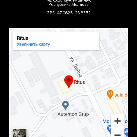
Республика Молдова
GPS:
47.0625
,
28.8352