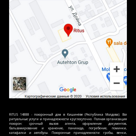
RITUS 14888 - похоронный дом в Кишинёве (Республика Молдова). Все
ритуальные услуги и принадлежности круглосуточно. Полная организация
похорон: срочный вызов агента, оформление документов,
бальзамирование и хранение, панихида, погребение, поминки,
катафалки и автобусы. Похоронные принадлежности: гробы, венки,