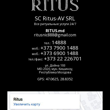
SC Ritus-AV SRL
Все ритуальные услуги 24/7
RITUS.md
ritusnic888@gmail.com
14888
тел.:
+373 7900 1488
моб.:
+373 6900 1488
моб.:
+373 22 226701
тел./факс:
ул. Дойна 193
MD-2020
,
мун. Кишинэу
,
Республика Молдова
GPS:
47.0625
,
28.8352