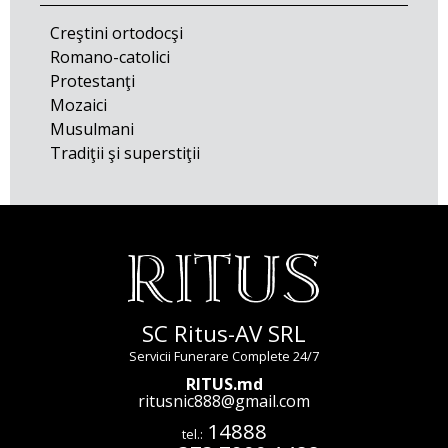
Creştini ortodocşi
Romano-catolici
Protestanţi
Mozaici
Musulmani
Tradiţii şi superstiţii
SC Ritus-AV SRL
Servicii Funerare Complete 24/7
RITUS.md
ritusnic888@gmail.com
14888
tel.: