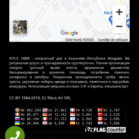
RITUS 14888 - похоронный дом в Кишинёве (Республика Молдова). Все
ритуальные услуги и принадлежности круглосуточно. Полная организация
похорон: срочный вызов агента, оформление документов,
бальзамирование и хранение, панихида, погребение, поминки,
катафалки и автобусы. Похоронные принадлежности: гробы, венки,
кресты, церковные наборы, одежда и покрывала, памятники и надгробия,
аксессуары. Репатриация умерших из стран СНГ и Европы, спецтранспорт.
CC-BY 1994-2019, SC Ritus-AV SRL