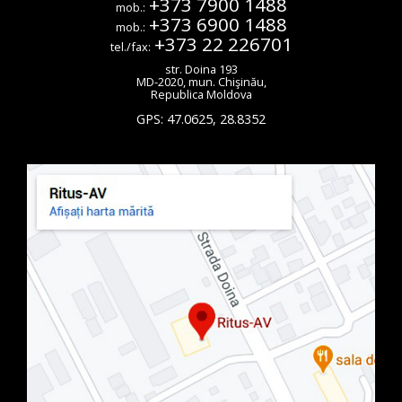
+373 7900 1488
mob.:
+373 6900 1488
mob.:
+373 22 226701
tel./fax:
str. Doina 193
MD-2020
,
mun. Chişinău
,
Republica Moldova
GPS:
47.0625
,
28.8352