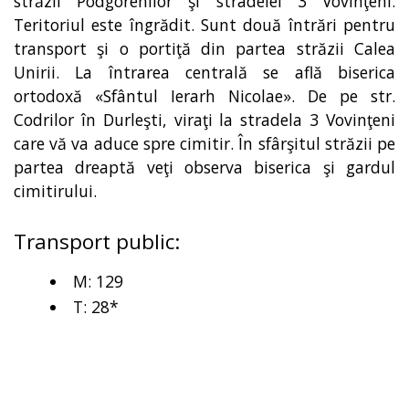
străzii Podgorenilor şi stradelei 3 Vovinţeni.
Teritoriul este îngrădit. Sunt două întrări pentru
transport şi o portiţă din partea străzii Calea
Unirii. La întrarea centrală se află biserica
ortodoxă «Sfântul Ierarh Nicolae». De pe str.
Codrilor în Durleşti, viraţi la stradela 3 Vovinţeni
care vă va aduce spre cimitir. În sfârşitul străzii pe
partea dreaptă veţi observa biserica şi gardul
cimitirului.
Transport public:
M: 129
T: 28*