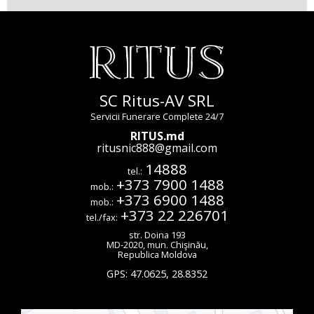
SC Ritus-AV SRL
Servicii Funerare Complete 24/7
RITUS.md
ritusnic888@gmail.com
14888
tel.:
+373 7900 1488
mob.:
+373 6900 1488
mob.:
+373 22 226701
tel./fax:
str. Doina 193
MD-2020
,
mun. Chişinău
,
Republica Moldova
GPS:
47.0625
,
28.8352