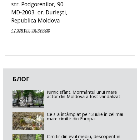
str. Podgorenilor, 90
MD-2003
,
or. Durleşti
,
Republica Moldova
47.029152
,
28.759600
БЛОГ
Nimic sfânt. Mormântul unui mare
actor din Moldova a fost vandalizat
Ce s-a întâmplat pe 13 iulie în cel mai
mare cimitir din Europa
Cimitir din evul mediu, descoperit în