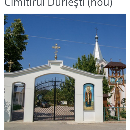
Cimitirul Durleşti (nou)