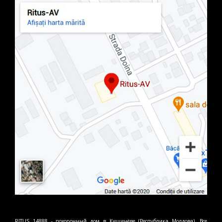
RITUS 14888 - похоронный дом в Кишинёве (Республика Молдова). Все