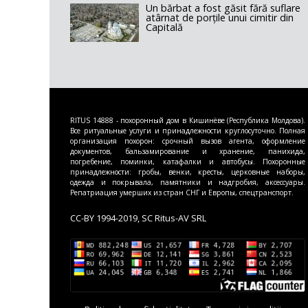
Un bărbat a fost găsit fără suflare
atârnat de porțile unui cimitir din
Capitală
RITUS 14888 - похоронный дом в Кишинёве (Республика Молдова).
Все ритуальные услуги и принадлежности круглосуточно. Полная
организация похорон: срочный вызов агента, оформление
документов, бальзамирование и хранение, панихида,
погребение, поминки, катафалки и автобусы. Похоронные
принадлежности: гробы, венки, кресты, церковные наборы,
одежда и покрывала, памятники и надгробия, аксессуары.
Репатриация умерших из стран СНГ и Европы, спецтранспорт.
CC-BY 1994-2019, SC Ritus-AV SRL