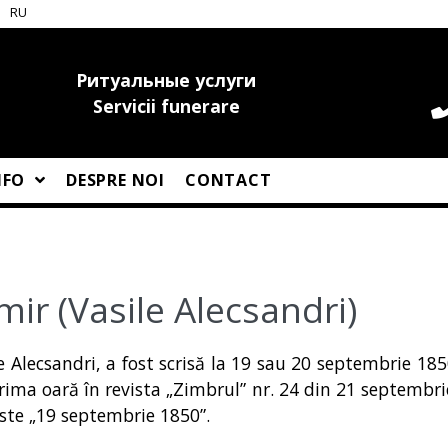
RU
Ритуальные услуги
Servicii funerare
NFO
DESPRE NOI
CONTACT
mir (Vasile Alecsandri)
e Alecsandri, a fost scrisă la 19 sau 20 septembrie 185
rima oară în revista „Zimbrul” nr. 24 din 21 septembrie
 este „19 septembrie 1850”.