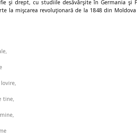
fie şi drept, cu studiile desăvârşite în Germania şi F
parte la mişcarea revoluţionară de la 1848 din Moldova
le,
e
lovire,
 tine,
umine,
ume