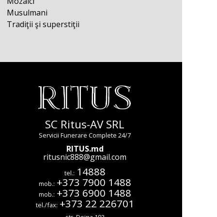
Mozaici
Musulmani
Tradiţii şi superstiţii
SC Ritus-AV SRL
Servicii Funerare Complete 24/7
RITUS.md
ritusnic888@gmail.com
14888
tel.:
+373 7900 1488
mob.:
+373 6900 1488
mob.:
+373 22 226701
tel./fax:
str. Doina 193