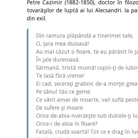
Petre Cazimir (1882-1850), doctor în filozo
tovarăşilor de luptă ai lui Alecsandri. Ia 
din exil.
Din ramura plăpândă a tinerimei tale,
O, ţara mea duioasă!
Au mai căzut o floare, te-au părăsit în ja
În jale dureroasă.
Sărmană, tristă mumă! copiii-ţi de iubir
Te lasă fără vreme!
Ei cad, seceraţi grabnic de-a morţei grea 
Pe sânul tău ce geme.
Ce vânt amar de moarte, vai! suflă peste
De sufere şi moare
Orice de-abia-nverzeşte sub dulcele-ţi l
Orice-i de-abia în floare?
Fatală, crudă soartă! Tot ce e drag în l