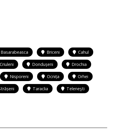
Basarabeasca
Briceni
Cahul
Criuleni
Dondușeni
Drochia
Nisporeni
Ocnița
Orhei
Strășeni
Taraclia
Teleneşti