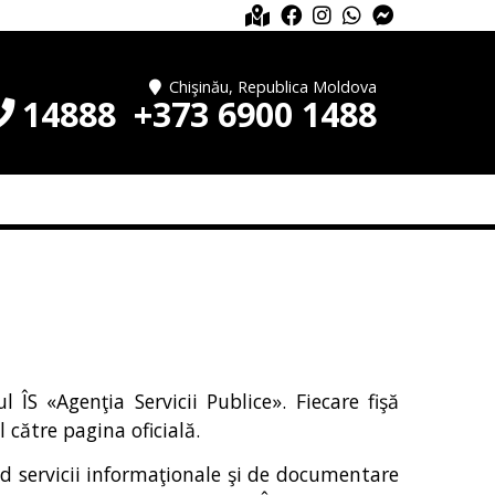
Chişinău, Republica Moldova
14888
+373 6900 1488
l ÎS «Agenţia Servicii Publice». Fiecare fişă
 către pagina oficială.
nd servicii informaţionale şi de documentare