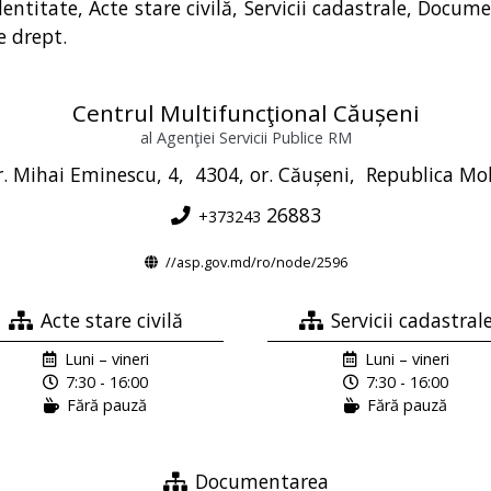
identitate, Acte stare civilă, Servicii cadastrale, Docu
e drept.
Centrul Multifuncţional Căușeni
al Agenţiei Servicii Publice RM
r. Mihai Eminescu, 4,
4304, or. Căușeni,
Republica Mo
26883
+373243
//asp.gov.md/ro/node/2596
Acte stare civilă
Servicii cadastral
Luni – vineri
Luni – vineri
7:30 - 16:00
7:30 - 16:00
Fără pauză
Fără pauză
Documentarea