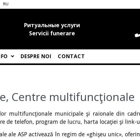
RU
Ритуальные услуги
Servicii funerare
NFO
DESPRE NOI
CONTACT
ce, Centre multifuncţionale
elor multifuncţionale municipale şi raionale din cadru
e de telefon, program de lucru, harta locaţiei şi link-ul
ale ale ASP activează în regim de «ghişeu unic», oferi