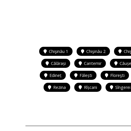
Chişinău 1
Chişinău 2
Chi
Călărași
Cantemir
Căușe
Edineț
Fălești
Floreşti
Rezina
Rîșcani
Sîngerei