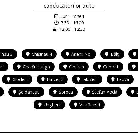
conducătorilor auto
Luni – vineri
7:30 - 16:00
12:00 - 12:30
şinău 3
Chişinău 4
Anenii Noi
Bălţi
ni
Ceadîr-Lunga
Cimișlia
Comrat
Glodeni
Hîncești
Ialoveni
Leova
Șoldănești
Soroca
Ștefan Vodă
Ungheni
Vulcănești