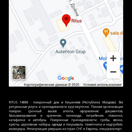
RITUS 14888 - похоронный дом в Кишинёве (Республика Молдова). Все
ритуальные услуги и принадлежности круглосуточно. Полная организация
похорон: срочный вызов агента, оформление документов,
бальзамирование и хранение, панихида, погребение, поминки,
катафалки и автобусы. Похоронные принадлежности: гробы, венки,
кресты, церковные наборы, одежда и покрывала, памятники и надгробия,
аксессуары. Репатриация умерших из стран СНГ и Европы, спецтранспорт.