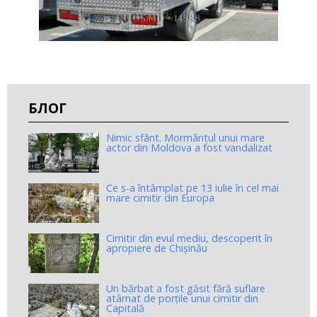
БЛОГ
Nimic sfânt. Mormântul unui mare
actor din Moldova a fost vandalizat
Ce s-a întâmplat pe 13 iulie în cel mai
mare cimitir din Europa
Cimitir din evul mediu, descoperit în
apropiere de Chișinău
Un bărbat a fost găsit fără suflare
atârnat de porțile unui cimitir din
Capitală