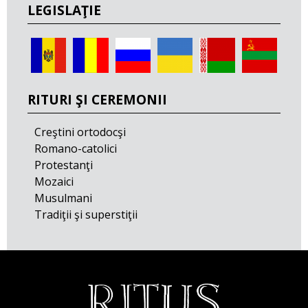
LEGISLAŢIE
RITURI ŞI CEREMONII
Creştini ortodocşi
Romano-catolici
Protestanţi
Mozaici
Musulmani
Tradiţii şi superstiţii